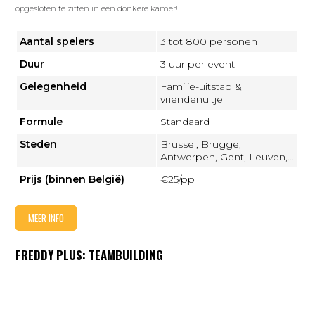
opgesloten te zitten in een donkere kamer!
Aantal spelers
3 tot 800 personen
Duur
3 uur per event
Gelegenheid
Familie-uitstap &
vriendenuitje
Formule
Standaard
Steden
Brussel, Brugge,
Antwerpen, Gent, Leuven,...
Prijs (binnen België)
€25/pp
MEER INFO
FREDDY PLUS: TEAMBUILDING