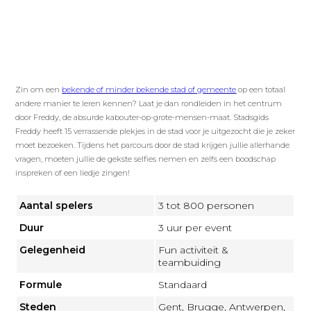
Zin om een
bekende of minder bekende stad of gemeente
op een totaal
andere manier te leren kennen? Laat je dan rondleiden in het centrum
door Freddy, de absurde kabouter-op-grote-mensen-maat. Stadsgids
Freddy heeft 15 verrassende plekjes in de stad voor je uitgezocht die je zeker
moet bezoeken. Tijdens het parcours door de stad krijgen jullie allerhande
vragen, moeten jullie de gekste selfies nemen en zelfs een boodschap
inspreken of een liedje zingen!
Aantal spelers
3 tot 800 personen
Duur
3 uur per event
Gelegenheid
Fun activiteit &
teambuiding
Formule
Standaard
Steden
Gent, Brugge, Antwerpen,