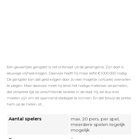
Een gevaarlijke gangster is net ontsnapt uit de gevangenis. Zijn doel is
eeuwige vrijheid krijgen. Daarvoor heeft hij maar liefst €1.000.000 nodig.
De gangster kan dat geld krijgen door zo veel mogelijk (virtuele) overvallen
te plegen. Maar daarvoor moet hij eerst het nodige materiaal verzamelen,
dat verspreid ligt op verschillende locaties in de stad. Hij zal dus snel
moeten zijn om dit spannend stadsspel te winnen. En dat terwijl de politie
hem op de hielen zit…
Aantal spelers
max. 20 pers. per spel,
meerdere spelen tegelijk
mogelijk