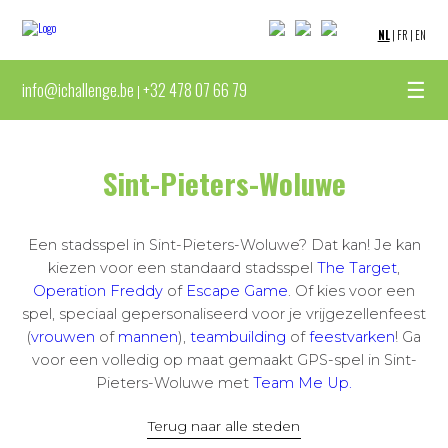
NL
|
FR
|
EN
☰
info@ichallenge.be
+32 478 07 66 79
|
Sint-Pieters-Woluwe
Een stadsspel in Sint-Pieters-Woluwe? Dat kan! Je kan
kiezen voor een standaard stadsspel
The Target
,
Operation Freddy
of
Escape Game
. Of kies voor een
spel, speciaal gepersonaliseerd voor je vrijgezellenfeest
(
vrouwen
of
mannen
),
teambuilding
of
feestvarken
! Ga
voor een volledig op maat gemaakt GPS-spel in Sint-
Pieters-Woluwe met
Team Me Up.
Terug naar alle steden