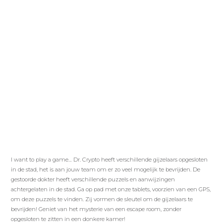
I want to play a game… Dr. Crypto heeft verschillende gijzelaars opgesloten
in de stad, het is aan jouw team om er zo veel mogelijk te bevrijden. De
gestoorde dokter heeft verschillende puzzels en aanwijzingen
achtergelaten in de stad. Ga op pad met onze tablets, voorzien van een GPS,
om deze puzzels te vinden. Zij vormen de sleutel om de gijzelaars te
bevrijden! Geniet van het mysterie van een escape room, zonder
opgesloten te zitten in een donkere kamer!