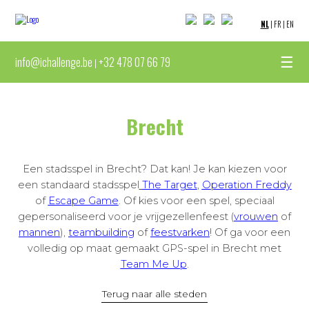
NL
|
FR
|
EN
☰
info@ichallenge.be
+32 478 07 66 79
|
Brecht
Een stadsspel in Brecht? Dat kan! Je kan kiezen voor
een standaard stadsspel
The Target
,
Operation Freddy
of
Escape Game
. Of kies voor een spel, speciaal
gepersonaliseerd voor je vrijgezellenfeest (
vrouwen
of
mannen
),
teambuilding
of
feestvarken
! Of ga voor een
volledig op maat gemaakt GPS-spel in Brecht met
Team Me Up
.
Terug naar alle steden