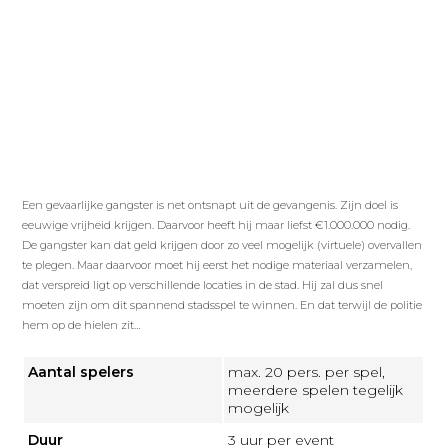
Een gevaarlijke gangster is net ontsnapt uit de gevangenis. Zijn doel is
eeuwige vrijheid krijgen. Daarvoor heeft hij maar liefst €1.000.000 nodig.
De gangster kan dat geld krijgen door zo veel mogelijk (virtuele) overvallen
te plegen. Maar daarvoor moet hij eerst het nodige materiaal verzamelen,
dat verspreid ligt op verschillende locaties in de stad. Hij zal dus snel
moeten zijn om dit spannend stadsspel te winnen. En dat terwijl de politie
hem op de hielen zit…
Aantal spelers
max. 20 pers. per spel,
meerdere spelen tegelijk
mogelijk
Duur
3 uur per event