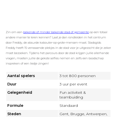
Zin om een
bekende of minder bekende stad of gemeente
op een totaal
andere manier te leren kennen? Laat je dan rondleiden in het centrum
door Freddy, de absurde kabouter-op-grote-mensen-maat. Stadsgids
Freddy heeft 15 verrassende plekjes in de stad voor je uitgezocht die je zeker
moet bezoeken. Tijdens het parcours door de stad krijgen jullie allerhande
vragen, moeten jullie de gekste selfies nemen en zelfs een boodschap
inspreken of een liedje zingen!
Aantal spelers
3 tot 800 personen
Duur
3 uur per event
Gelegenheid
Fun activiteit &
teambuiding
Formule
Standaard
Steden
Gent, Brugge, Antwerpen,