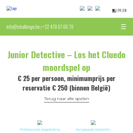
NL
|
FR
|
EN
☰
info@ichallenge.be
+32 478 07 66 79
|
Junior Detective – Los het Cluedo
moordspel op
€ 25 per persoon, minimumprijs per
reservatie € 250 (binnen België)
Terug naar alle spelen
Professionele begeleiding
Aangepaste toestellen