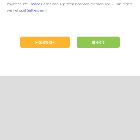
mysterieuze
Escape Game
aan. Op zoek naar een tactisch spel? Dan raden
wij het spel
Settlers
aan!
RESERVEREN
OFFERTE