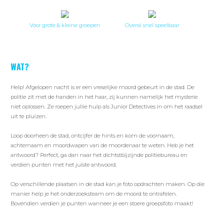
Voor grote & kleine groepen
Overal snel speelbaar
WAT?
Help! Afgelopen nacht is er een vreselijke moord gebeurt in de stad. De
politie zit met de handen in het haar, zij kunnen namelijk het mysterie
niet oplossen. Ze roepen jullie hulp als Junior Detectives in om het raadsel
uit te pluizen.
Loop doorheen de stad, ontcijfer de hints en kom de voornaam,
achternaam en moordwapen van de moordenaar te weten. Heb je het
antwoord? Perfect, ga dan naar het dichtstbijzijnde politiebureau en
verdien punten met het juiste antwoord.
Op verschillende plaatsen in de stad kan je foto opdrachten maken. Op die
manier help je het onderzoeksteam om de moord te ontrafelen.
Bovendien verdien je punten wanneer je een stoere groepsfoto maakt!