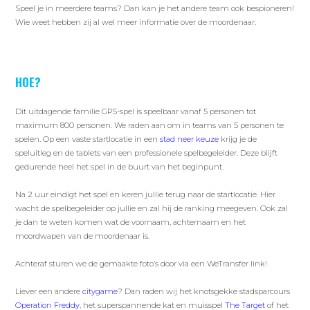
Speel je in meerdere teams? Dan kan je het andere team ook bespioneren!
Wie weet hebben zij al wel meer informatie over de moordenaar.
HOE?
Dit uitdagende familie GPS-spel is speelbaar vanaf 5 personen tot
maximum 800 personen. We raden aan om in teams van 5 personen te
spelen. Op een vaste startlocatie in een
stad neer keuze
krijg je de
speluitleg en de tablets van een professionele spelbegeleider. Deze blijft
gedurende heel het spel in de buurt van het beginpunt.
Na 2 uur eindigt het spel en keren jullie terug naar de startlocatie. Hier
wacht de spelbegeleider op jullie en zal hij de ranking meegeven. Ook zal
je dan te weten komen wat de voornaam, achternaam en het
moordwapen van de moordenaar is.
Achteraf sturen we de gemaakte foto’s door via een WeTransfer link!
Liever een andere
citygame
? Dan raden wij het knotsgekke stadsparcours
Operation Freddy
, het superspannende kat en muisspel
The Target
of het